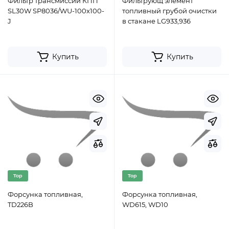
Фильтр трансмиссии КПП
Фильтрующ элемент
SL30W SP8036/WU-100x100-
топливный грубой очистки
J
в стакане LG933,936
Купить
Купить
Top
Top
Форсунка топливная,
Форсунка топливная,
TD226B
WD615, WD10