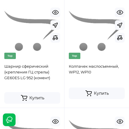
Top
Top
Шарнир сферический
Колпачек маслосъемный,
(крепления ГЦ стрелы)
WP12, WP10
GE60ES LG 952 (комент)
Купить
Купить