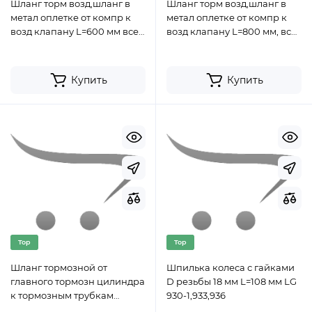
Шланг торм возд,шланг в
Шланг торм возд,шланг в
метал оплетке от компр к
метал оплетке от компр к
возд клапану L=600 мм все
возд клапану L=800 мм, все
SDLG
SDLG
Купить
Купить
Top
Top
Шланг тормозной от
Шпилька колеса с гайками
главного тормозн цилиндра
D резьбы 18 мм L=108 мм LG
к тормозным трубкам
930-1,933,936
LG930-1,933,936