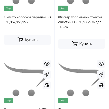
Top
Top
Фильтр коробки передач LG
Фильтр топливный тонкой
936,952,953,956
очистки LG930,933,936 двс
TD226
Купить
Купить
Top
Top