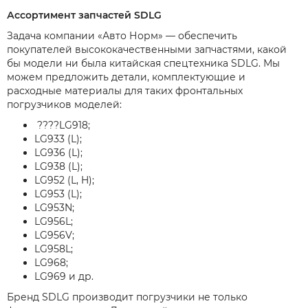
Ассортимент запчастей SDLG
Задача компании «Авто Норм» — обеспечить
покупателей высококачественными запчастями, какой
бы модели ни была китайская спецтехника SDLG. Мы
можем предложить детали, комплектующие и
расходные материалы для таких фронтальных
погрузчиков моделей:
????LG918;
LG933 (L);
LG936 (L);
LG938 (L);
LG952 (L, H);
LG953 (L);
LG953N;
LG956L;
LG956V;
LG958L;
LG968;
LG969 и др.
Бренд SDLG производит погрузчики не только