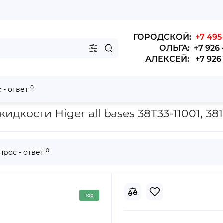
ГОРОДСКОЙ:
+7 495 
ОЛЬГА: +7 926 
АЛЕКСЕЙ: +7 926 4
0
 - ответ
туры охлаждающей жидкости Higer all bases
кости Higer all bases 38T33-11001, 3
0
прос - ответ
Top