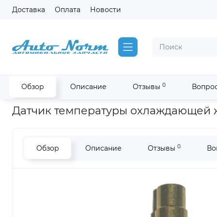
Доставка
Оплата
Новости
0
Обзор
Описание
Отзывы
Вопрос
Главная
Запчасти на двигатель Cummins
Датчик темпера
Датчик температуры охлаждающей жид
0
Обзор
Описание
Отзывы
Во