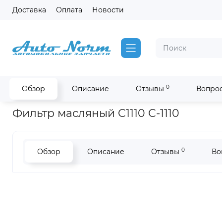
Доставка
Оплата
Новости
0
Обзор
Описание
Отзывы
Вопрос
Главная
Фильтры Fleetguard на спецтехнику Hitachi, Hyunda
Фильтр масляный C1110 C-1110
0
Обзор
Описание
Отзывы
Во