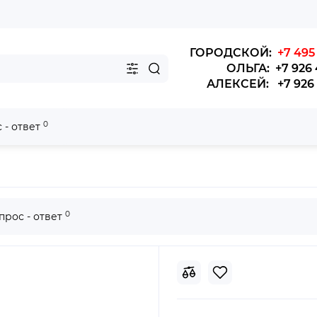
ГОРОДСКОЙ:
+7 495 
ОЛЬГА: +7 926 
АЛЕКСЕЙ: +7 926 4
0
 - ответ
i, Junttan
Фильтр масляный C1110
0
прос - ответ