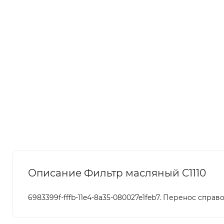
Описание Фильтр масляный C1110
6983399f-fffb-11e4-8a35-080027e1feb7. Перенос справ