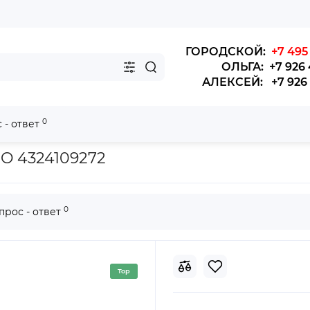
ГОРОДСКОЙ:
+7 495 
ОЛЬГА: +7 926 
АЛЕКСЕЙ: +7 926 4
0
 - ответ
тр осушитель (картридж) WABCO (диаметр внутренний 38мм)
O 4324109272
0
прос - ответ
Top