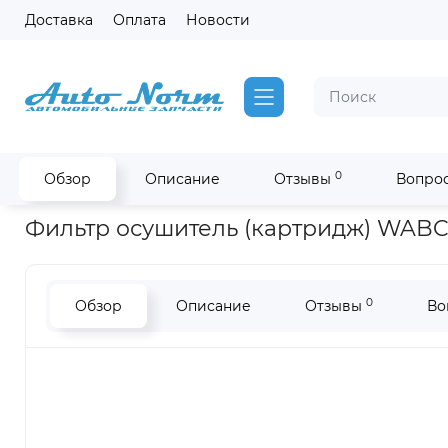
Доставка
Оплата
Новости
0
Обзор
Описание
Отзывы
Вопрос
Главная
Фильтры Fleetguard на двигатель Cummins
Филь
Фильтр осушитель (картридж) WABC
0
Обзор
Описание
Отзывы
Во