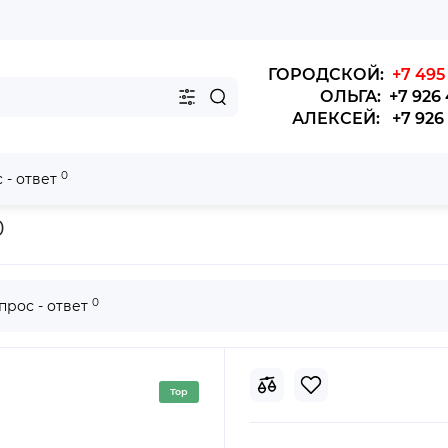
ГОРОДСКОЙ:
+7 495 
ОЛЬГА: +7 926 
АЛЕКСЕЙ: +7 926 4
0
 - ответ
р топливный сепаратор FS1280,Higer
0
0
прос - ответ
Top