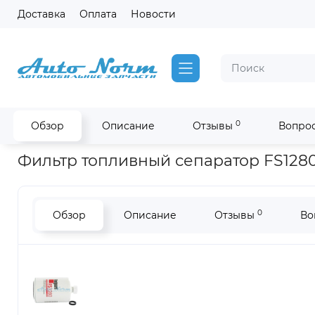
Доставка
Оплата
Новости
0
Обзор
Описание
Отзывы
Вопрос
Главная
Фильтры Fleetguard на двигатель Cummins
Фильт
Фильтр топливный сепаратор FS128
0
Обзор
Описание
Отзывы
Во