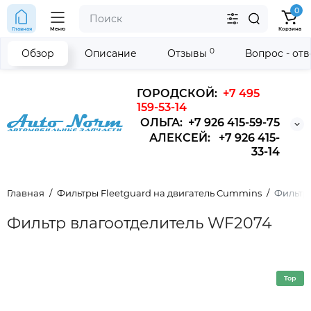
0
Главная
Меню
Корзина
0
Обзор
Описание
Отзывы
Вопрос - от
ГОРОДСКОЙ:
+7 495
159-53-14
ОЛЬГА: +7 926 415-59-75
АЛЕКСЕЙ: +7 926 415-
33-14
Главная
Фильтры Fleetguard на двигатель Cummins
Фильтр
Фильтр влагоотделитель WF2074
Top