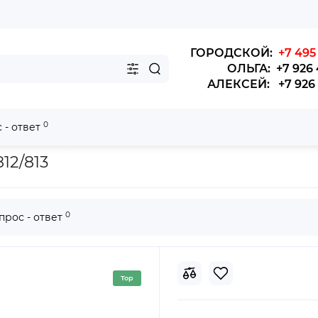
ГОРОДСКОЙ:
+7 495 
ОЛЬГА: +7 926 
АЛЕКСЕЙ: +7 926 4
0
 - ответ
р воздушный ДВОЙНОЙ AF25812/813/ Камк/Шанкси (WP-10, ЕВРО-2
2/813
0
прос - ответ
Top