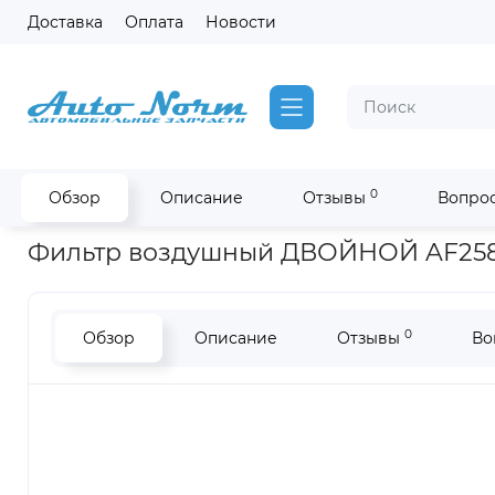
Доставка
Оплата
Новости
0
Обзор
Описание
Отзывы
Вопрос
Главная
Фильтры Fleetguard на двигатель Cummins
Фильт
Фильтр воздушный ДВОЙНОЙ AF2581
0
Обзор
Описание
Отзывы
Во