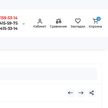
159-53-14
0
415-59-75
Кабинет
Сравнение
Закладки
Корзина
15-33-14
(410х275),6130 Euro IV