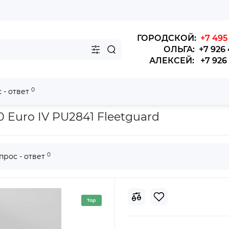
ГОРОДСКОЙ:
+7 495 
ОЛЬГА: +7 926 
АЛЕКСЕЙ: +7 926 4
0
 - ответ
р воздушный наружний (Euro 4) King Long 6127,6129+CNG, 6120CNG 
 Euro IV PU2841 Fleetguard
0
прос - ответ
Top