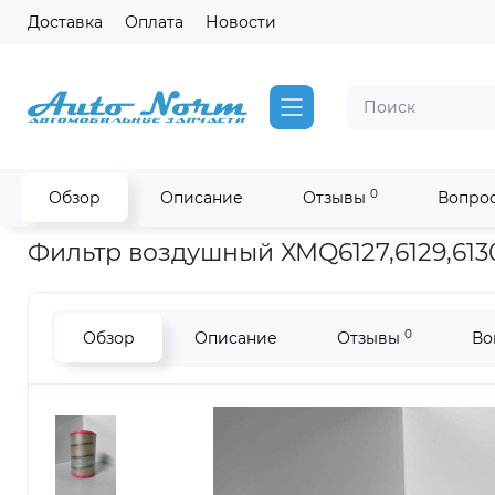
Доставка
Оплата
Новости
0
Обзор
Описание
Отзывы
Вопрос
Главная
Фильтры Fleetguard на двигатель Cummins
Фильт
Фильтр воздушный XMQ6127,6129,6130
0
Обзор
Описание
Отзывы
Во