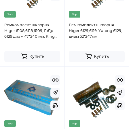
Top
Top
Ремкомплект шкворня
Ремкомплект шкворня
Higer 6108,6118,6109, ГлДр
Higer 6129,6119 ,Yutong 6129,
6129 диам 47*240 мм, King
диам 52*247мм
Long XMQ6127,6129 (ком)
Купить
Купить
Top
Top