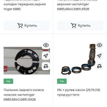
колодок передняя,задняя
верхняя частьHiger
Higer 6885
6885,6840,6891,6928
Купить
Купить
Top
Top
Пыльник заднего колеса
Р/к-т рулев након (29,19,09)
нижняя частьHiger
прод рул тяги
6885,6840,6891,6928