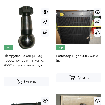
Top
Top
Р/к-т рулев након (85,40)
Радиатор Higer 6885, 6840
продол рулев тяги (конус
(Е3)
20-22) с сухарями и пруж
Купить
Купить