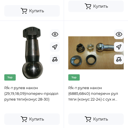
Купить
Купить
Top
Top
Р/к-т рулев након
Р/к-т рулев након
(29,19,18,09)попереч-продол
(6885,6840) поперечн рул
рулев тяги(конус 28-30)
тяги (конус 22-24) с сух и
пруж
Купить
Купить