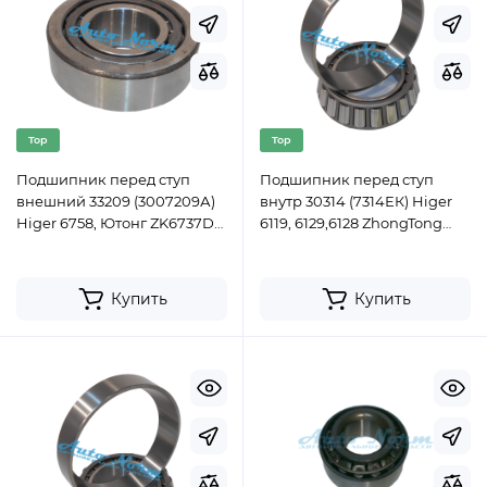
Top
Top
Подшипник перед ступ
Подшипник перед ступ
внешний 33209 (3007209А)
внутр 30314 (7314ЕК) Higer
Higer 6758, Ютонг ZK6737D
6119, 6129,6128 ZhongTong
(24 места)
6127H (диск торм) (ком)
Купить
Купить