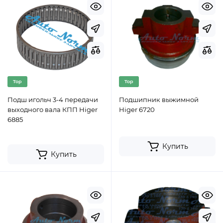
Top
Top
Подш игольч 3-4 передачи
Подшипник выжимной
выходного вала КПП Higer
Higer 6720
6885
Купить
Купить