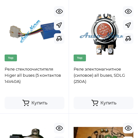
Top
Top
Реле стеклоочистителя
Реле электомагнитное
Higer all buses (5 контактов
(силовое) all buses, SDLG
14V40A)
(250А)
Купить
Купить