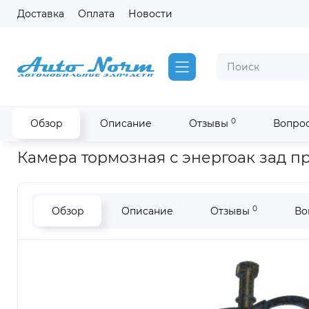
Доставка
Оплата
Новости
0
Обзор
Описание
Отзывы
Вопрос
Главная
Камера тормозная с энергоак задняя прав Higer 6118,
Камера тормозная с энергоак зад п
0
Обзор
Описание
Отзывы
Во