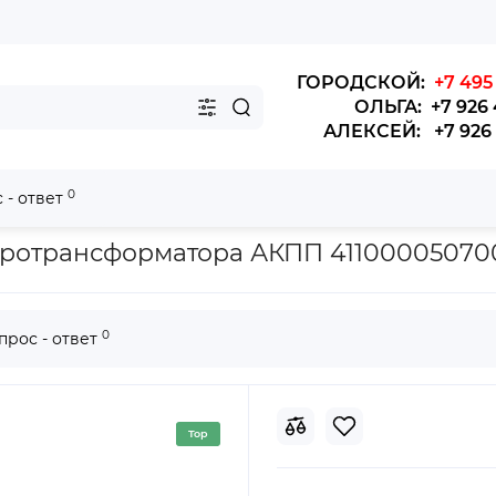
ГОРОДСКОЙ:
+7 495 
ОЛЬГА: +7 926 
АЛЕКСЕЙ: +7 926 4
0
 - ответ
ьное стакана фильтра ГТР LG 930-1,933,936,952,953,956
дротрансформатора АКПП 41100005070
0
прос - ответ
Top