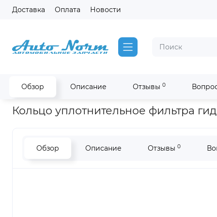
Доставка
Оплата
Новости
0
Обзор
Описание
Отзывы
Вопрос
Главная
Запчасти SDLG !РАСПРОДАЖА!
Кольцо уплотнител
Кольцо уплотнительное фильтра ги
0
Обзор
Описание
Отзывы
Во