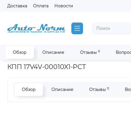
Доставка
Оплата
Новости
0
Обзор
Описание
Отзывы
Вопрос
Главная
Запчасти Higer
КПП Higer 6129 6S190
КПП 17V4V-00010X1-PCT
0
Обзор
Описание
Отзывы
Во