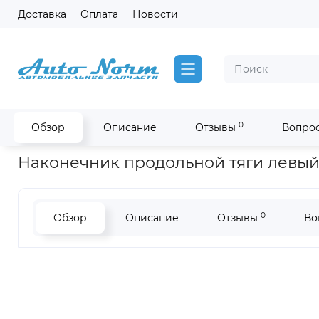
Доставка
Оплата
Новости
0
Обзор
Описание
Отзывы
Вопрос
Главная
Запчасти Higer
Наконечник продольной тяги лев
Наконечник продольной тяги левый 
0
Обзор
Описание
Отзывы
Во