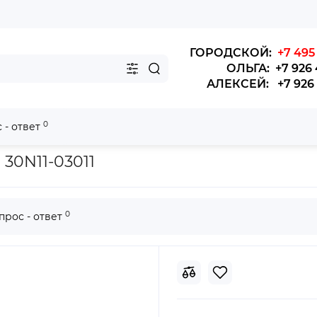
ГОРОДСКОЙ:
+7 495 
ОЛЬГА: +7 926 
АЛЕКСЕЙ: +7 926 4
0
 - ответ
ый Higer 6720,6728
30N11-03011
0
прос - ответ