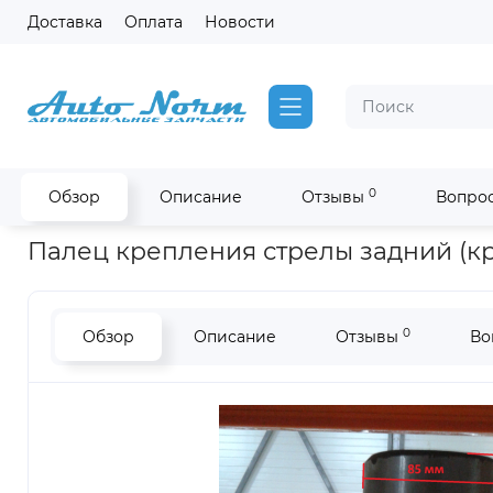
Доставка
Оплата
Новости
0
Обзор
Описание
Отзывы
Вопрос
Главная
Запчасти SDLG !РАСПРОДАЖА!
Палец крепления 
Палец крепления стрелы задний (кре
0
Обзор
Описание
Отзывы
Во