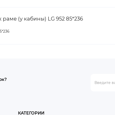
раме (у кабины) LG 952 85*236
5*236
ок?
КАТЕГОРИИ