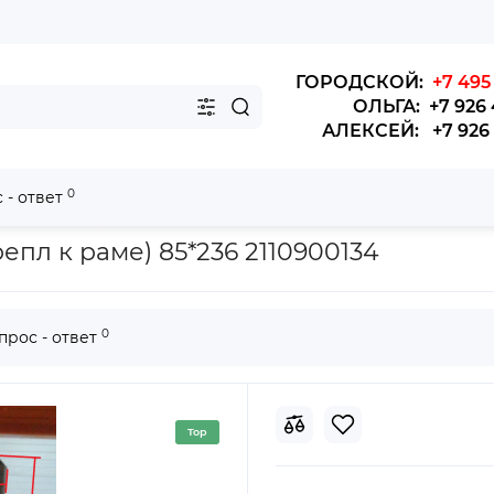
ГОРОДСКОЙ:
+7 495 
ОЛЬГА: +7 926 
АЛЕКСЕЙ: +7 926 4
0
 - ответ
стрелы к раме (у кабины) LG 952 85*236
пл к раме) 85*236 2110900134
0
прос - ответ
Top