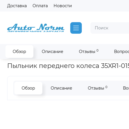
Доставка
Оплата
Новости
0
Обзор
Описание
Отзывы
Вопрос
Главная
Запчасти Higer
Пыльник переднего колеса Higer 
Пыльник переднего колеса 35XR1-01
0
Обзор
Описание
Отзывы
Во