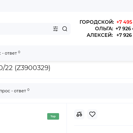
ГОРОДСКОЙ:
+7 495 
ОЛЬГА: +7 926 
АЛЕКСЕЙ: +7 926 4
0
 - ответ
генератора 8PK1420/22 (Z3900329)
/22 (Z3900329)
0
прос - ответ
Top