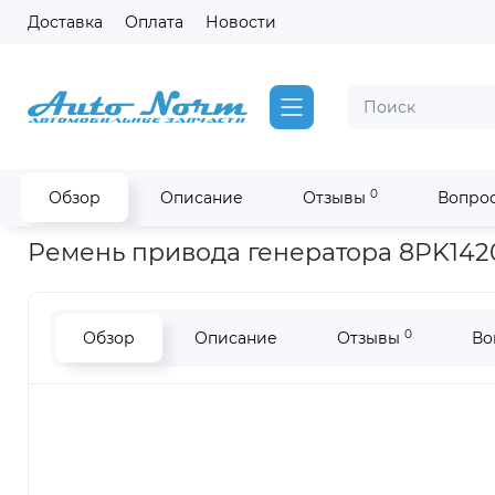
Доставка
Оплата
Новости
0
Обзор
Описание
Отзывы
Вопрос
Главная
Запчасти на двигатель Cummins
Ремень привода 
Ремень привода генератора 8PK1420
0
Обзор
Описание
Отзывы
Во