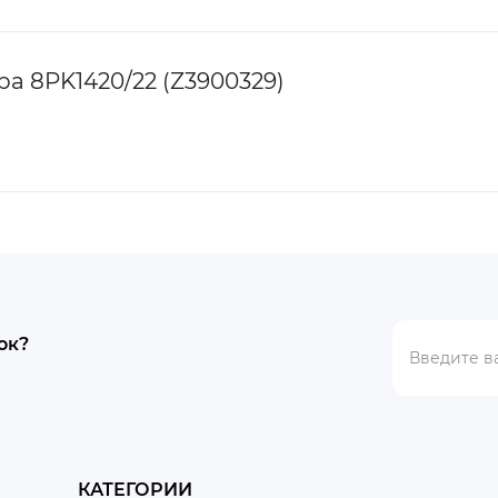
а 8PK1420/22 (Z3900329)
ок?
КАТЕГОРИИ