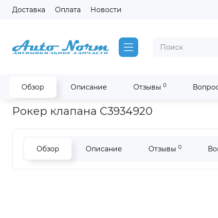
Доставка
Оплата
Новости
0
Обзор
Описание
Отзывы
Вопрос
Главная
Запчасти на двигатель Cummins
Рокер клапана E
Рокер клапана C3934920
0
Обзор
Описание
Отзывы
Во