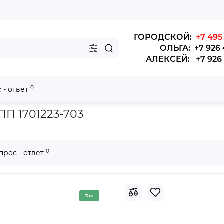
ГОРОДСКОЙ:
+7 495 
ОЛЬГА: +7 926 
АЛЕКСЕЙ: +7 926 4
0
 - ответ
а КПП Higer 6885
ПП 1701223-703
0
прос - ответ
Top