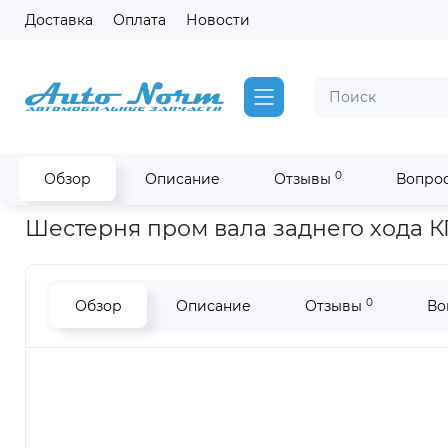
Доставка
Оплата
Новости
0
Обзор
Описание
Отзывы
Вопрос
Главная
Запчасти Higer
Шестерня пром вала заднего ход
Шестерня пром вала заднего хода К
0
Обзор
Описание
Отзывы
Во