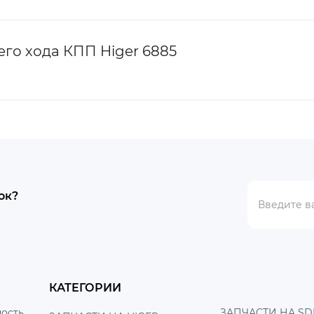
го хода КПП Higer 6885
ок?
КАТЕГОРИИ
ость
ЗАПЧАСТИ НА SD