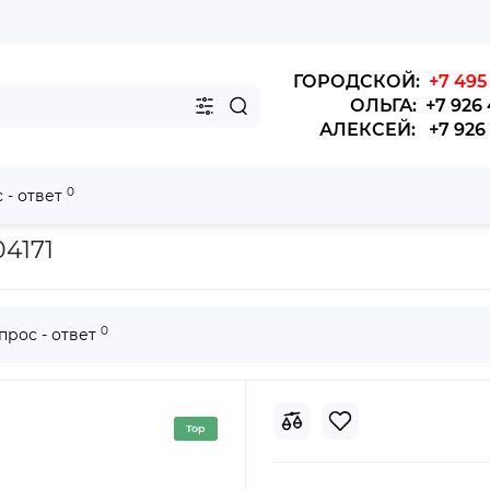
ГОРОДСКОЙ:
+7 495 
ОЛЬГА: +7 926 
АЛЕКСЕЙ: +7 926 4
0
 - ответ
него моста LG 933
04171
0
прос - ответ
Top