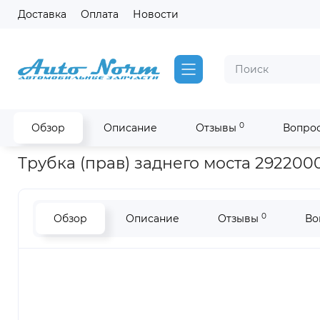
Доставка
Оплата
Новости
0
Обзор
Описание
Отзывы
Вопрос
Главная
Запчасти SDLG !РАСПРОДАЖА!
Трубка (прав) зад
Трубка (прав) заднего моста 292200
0
Обзор
Описание
Отзывы
Во