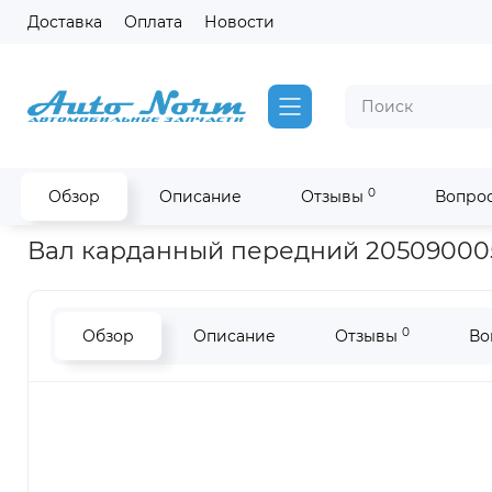
Доставка
Оплата
Новости
0
Обзор
Описание
Отзывы
Вопрос
Главная
Запчасти SDLG !РАСПРОДАЖА!
Вал карданный п
Вал карданный передний 2050900055
0
Обзор
Описание
Отзывы
Во