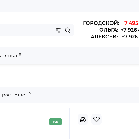
ГОРОДСКОЙ:
+7 495 
ОЛЬГА: +7 926 
АЛЕКСЕЙ: +7 926 4
0
 - ответ
ger 6119,6129,6109,6118, (510мм)
0
прос - ответ
Top