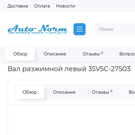
Доставка
Оплата
Новости
0
Обзор
Описание
Отзывы
Вопрос
Главная
Запчасти Higer
Вал разжимной задний левый (S) Hi
Вал разжимной левый 35V5C-27503
0
Обзор
Описание
Отзывы
Во