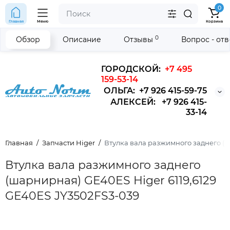
0
Главная
Меню
Корзина
0
Обзор
Описание
Отзывы
Вопрос - от
ГОРОДСКОЙ:
+7 495
159-53-14
ОЛЬГА: +7 926 415-59-75
АЛЕКСЕЙ: +7 926 415-
33-14
Главная
Запчасти Higer
Втулка вала разжимного заднего (ш
Втулка вала разжимного заднего
(шарнирная) GE40ES Higer 6119,6129
GE40ES JY3502FS3-039