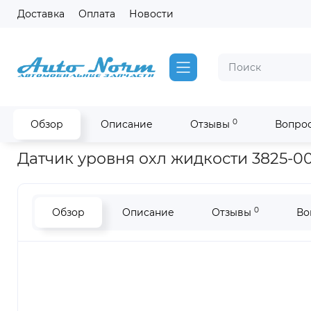
Доставка
Оплата
Новости
0
Обзор
Описание
Отзывы
Вопрос
Главная
Запчасти Yutong
Датчик уровня охл жидкости Yut
Датчик уровня охл жидкости 3825-0
0
Обзор
Описание
Отзывы
Во