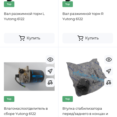
Top
Top
Вал разжимной торм L
Вал разжимной торм R
Yutong 6122
Yutong 6122
Купить
Купить
Top
Top
Влагомаслоотделитель в
Втулка стабилизатора
сборе Yutong 6122
перед/заднего в концах и