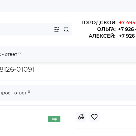
ГОРОДСКОЙ:
+7 495 
ОЛЬГА: +7 926 
АЛЕКСЕЙ: +7 926 4
0
 - ответ
ра №1 Yutong 6122
126-01091
0
прос - ответ
Top