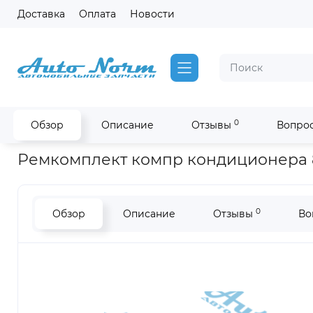
Доставка
Оплата
Новости
0
Обзор
Описание
Отзывы
Вопрос
Главная
Запчасти Yutong
Ремкомплект компр кондиционе
Ремкомплект компр кондиционера 8
0
Обзор
Описание
Отзывы
Во