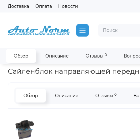
Доставка
Оплата
Новости
0
Обзор
Описание
Отзывы
Вопрос
Главная
Запчасти Yutong
Сайленблок направляющей пере
Сайленблок направляющей передне
0
Обзор
Описание
Отзывы
Во